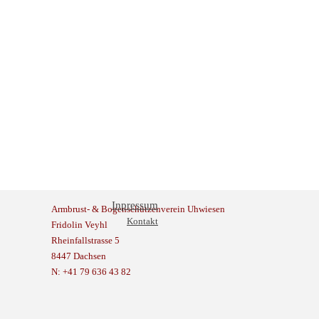
Inpressum
Armbrust- & Bogenschützenverein Uhwiesen
Kontakt
Fridolin Veyhl
Rheinfallstrasse 5
8447 Dachsen
N: +41 79 636 43 82