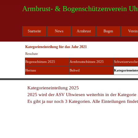
Direkt zum Seiteninhalt
Armbrust- & Bogenschützenverein Uh
Startseite
News
Armbrust
Bogen
Verein
Kategorieneinteilung für das Jahr 2021
Resultate
Menü überspringen
Bogenschützen 2025
Armbrustschützen 2025
Schweizerwoche
Herisau
Buhwil
Kategorieneinte
Kategorieneinteilung 2025
2025 wird der ASV Uhwiesen weiterhin in der Kategorie 2
Es gibt ja nur noch 3 Kategorien. Alle Einteilungen finde