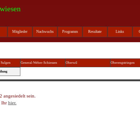
wiesen
Menü überspringen
Mitglieder
Nachwuchs
Programm
Resultate
Links
▼
▼
▼
 Sulgen
General-Weber-Schiessen
Oberwil
Oberengstringen
ilung
 angesiedelt sein.
t Ihr
hier.