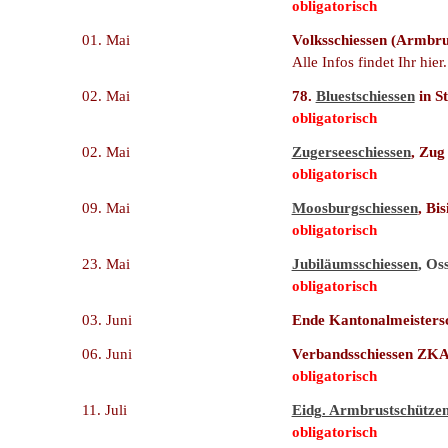
obligatorisch
01. Mai
Volksschiessen (Armbru
Alle Infos findet Ihr hier.
02. Mai
78.
Bluestschiessen
in S
obligatorisch
02. Mai
Zugerseeschiessen
, Zug
obligatorisch
09. Mai
Moosburgschiessen
, Bi
obligatorisch
23. Mai
Jubiläumsschiessen
, Os
obligatorisch
03. Juni
Ende Kantonalmeister
06. Juni
Verbandsschiessen ZK
obligatorisch
11. Juli
Eidg. Armbrustschützen
obligatorisch