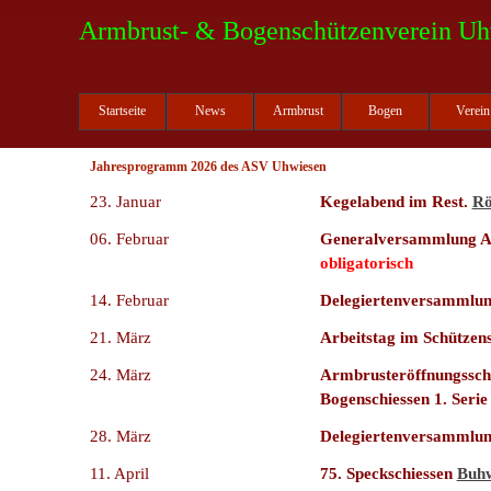
Direkt zum Seiteninhalt
Armbrust- & Bogenschützenverein Uh
Startseite
News
Armbrust
Bogen
Verein
Jahresprogramm 2026 des ASV Uhwiesen
23. Januar
Kege
labend
im Rest.
Rö
06. Februar
Generalversammlung AB
obligatorisch
14. Februar
Delegiertenversammlu
21. März
Arbeitstag im Schützen
24. März
Armbrusteröffnungssch
Bogenschiessen 1. Ser
28. März
Delegiertenversammlu
11. April
75. Speckschiessen
Buhw