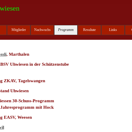
wiesen
Menü überspringen
Mitglieder
Nachwuchs
Programm
Resultate
Links
▼
▼
▼
ssli
, Marthalen
SV Uhwiesen in der Schützenstube
ng ZKAV, Tagelswangen
stand Uhwiesen
iessen 30-Schuss-Programm
ie Jahresprogramm mit Hock
ng EASV, Weesen
il