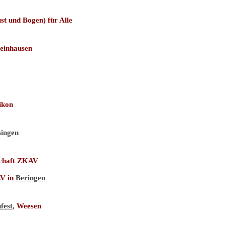
st und Bogen) für Alle
teinhausen
sikon
singen
schaft ZKAV
AV in
Beringen
fest
, Weesen