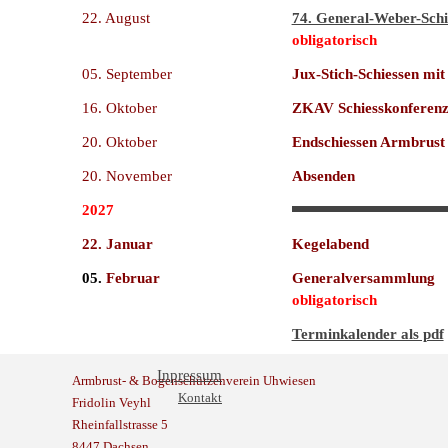
22. August
74. General-Weber-Schi
obligatorisch
05. September
Jux-Stich-Schiessen mit
16. Oktober
ZKAV Schiesskonferen
20. Oktober
Endschiessen Armbrus
20. November
Absenden
2027
22. Januar
Kegelabend
05.
Februar
Generalversammlung
obligatorisch
Terminkalender als pdf
Inpressum
Armbrust- & Bogenschützenverein Uhwiesen
Kontakt
Fridolin Veyhl
Rheinfallstrasse 5
8447 Dachsen